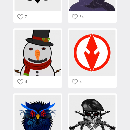
7
64
4
4