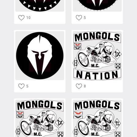
10
5
5
8