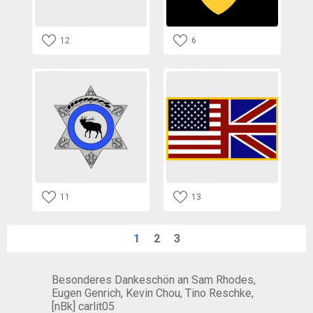
12
6
11
13
1
2
3
Besonderes Dankeschön an Sam Rhodes,
Eugen Genrich, Kevin Chou, Tino Reschke,
[nBk] carlit05