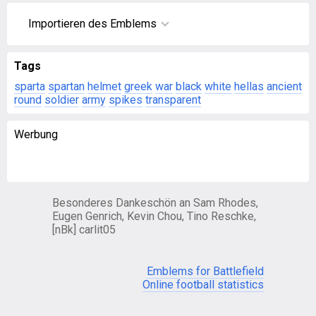
Importieren des Emblems
Tags
sparta
spartan
helmet
greek
war
black
white
hellas
ancient
round
soldier
army
spikes
transparent
Werbung
Besonderes Dankeschön an Sam Rhodes,
Eugen Genrich, Kevin Chou, Tino Reschke,
[nBk] carlit05
Emblems for Battlefield
Online football statistics