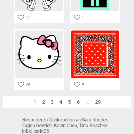
17
1
88
9
1
2
3
4
5
6
...
29
Besonderes Dankeschön an Sam Rhodes,
Eugen Genrich, Kevin Chou, Tino Reschke,
[nBk] carlit05