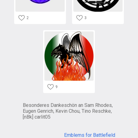
2
3
9
Besonderes Dankeschön an Sam Rhodes,
Eugen Genrich, Kevin Chou, Tino Reschke,
[nBk] carlit05
Emblems for Battlefield