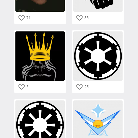
71
58
8
25