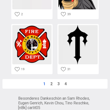
2
39
19
31
1
2
3
4
Besonderes Dankeschön an Sam Rhodes,
Eugen Genrich, Kevin Chou, Tino Reschke,
[nBk] carlit05