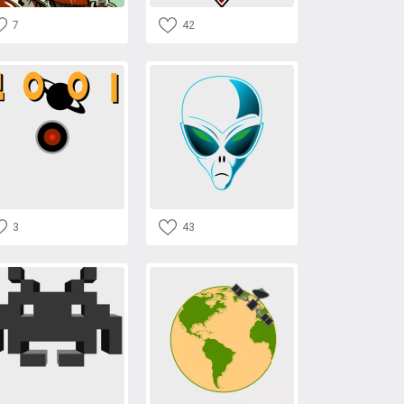
7
42
3
43