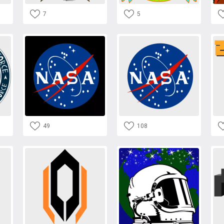
7
5
49
108