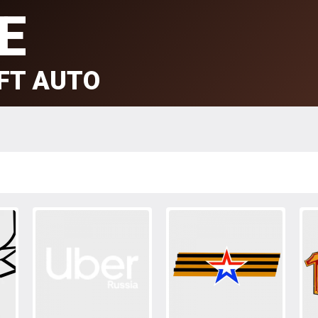
E
FT AUTO