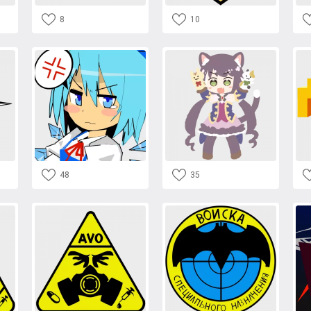
8
10
48
35