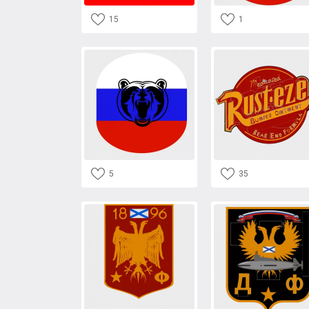
15
1
5
35