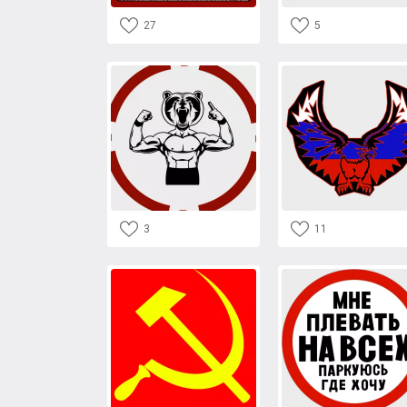
27
5
3
11