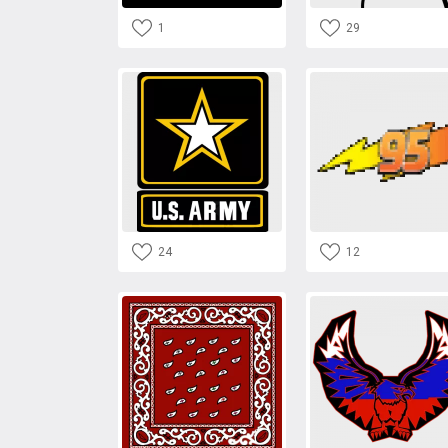
1
29
24
12