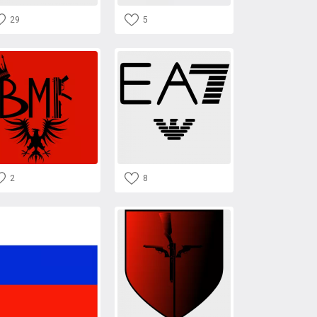
29
5
2
8