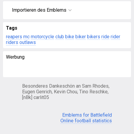
Importieren des Emblems
Tags
reapers
mc
motorcycle
club
bike
biker
bikers
ride
rider
riders
outlaws
Werbung
Besonderes Dankeschön an Sam Rhodes,
Eugen Genrich, Kevin Chou, Tino Reschke,
[nBk] carlit05
Emblems for Battlefield
Online football statistics